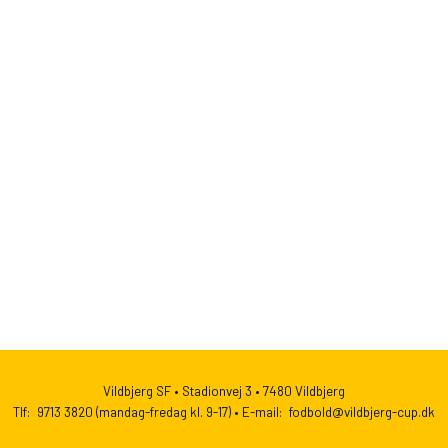
Vildbjerg SF •
Stadionvej 3 •
7480 Vildbjerg
Tlf: 9713 3820 (mandag-fredag kl. 9-17) •
E-mail: fodbold@vildbjerg-cup.dk