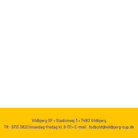
Vildbjerg SF •
Stadionvej 3 •
7480 Vildbjerg
Tlf: 9713 3820 (mandag-fredag kl. 9-17) •
E-mail: fodbold@vildbjerg-cup.dk